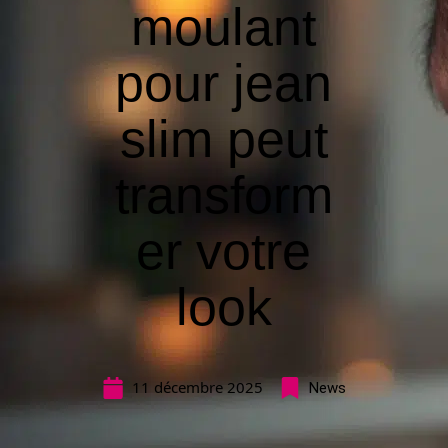
moulant
pour jean
slim peut
transform
er votre
look
11 décembre 2025
News