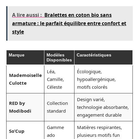
A lire aussi :
Bralettes en coton bio sans
armature : le parfait équilibre entre confort et
style
Marque
Modèles
Caractéristiques
Disponibles
Léa,
Écologique,
Mademoiselle
Camille,
hypoallergénique,
Culotte
Céleste
motifs colorés
Design varié,
RED by
Collection
technologie absorbante,
Modibodi
standard
engagement durable
Gamme
Matières respirantes,
So’Cup
ado
plusieurs motifs fun