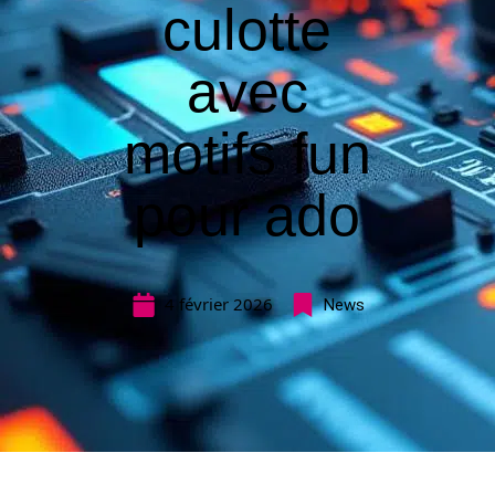
culotte
avec
motifs fun
pour ado
4 février 2026
News