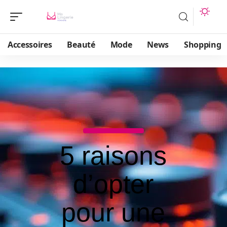
Accessoires
Beauté
Mode
News
Shopping
5 raisons
d’opter
pour une