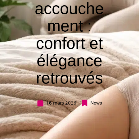
accouche
ment :
confort et
élégance
retrouvés
16 mars 2026
News