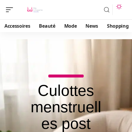
Accessoires
Beauté
Mode
News
Shopping
Culottes
menstruell
es post