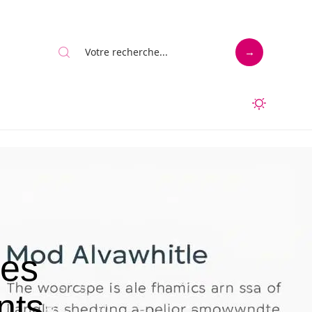
les
nts