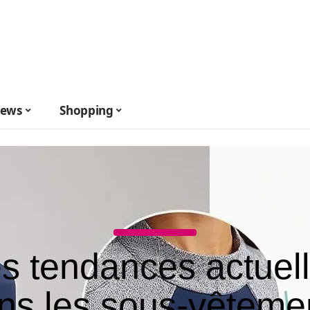
ews
Shopping
s tendances actuel
ns les sous-vêteme