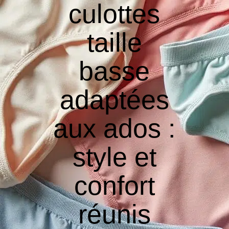
culottes
taille
basse
adaptées
aux ados :
style et
confort
réunis