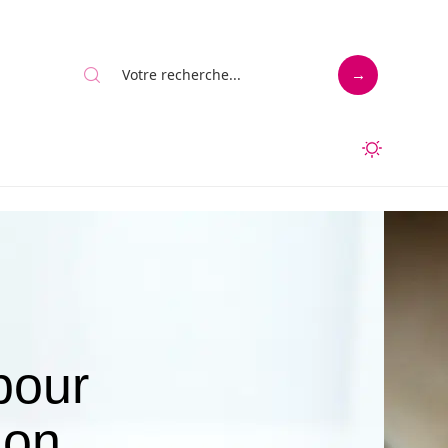
pour
ion