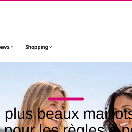
ews
Shopping
 plus beaux maillot
 pour les règles à p