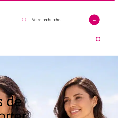
s de
orter