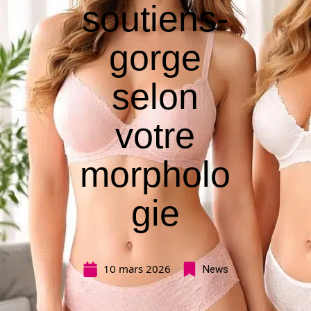
soutiens-
gorge
selon
votre
morpholo
gie
10 mars 2026
News