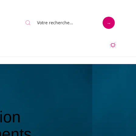
tion
ments