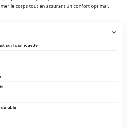
imer le corps tout en assurant un confort optimal.
ct sur la silhouette
n
e
ts
e durable