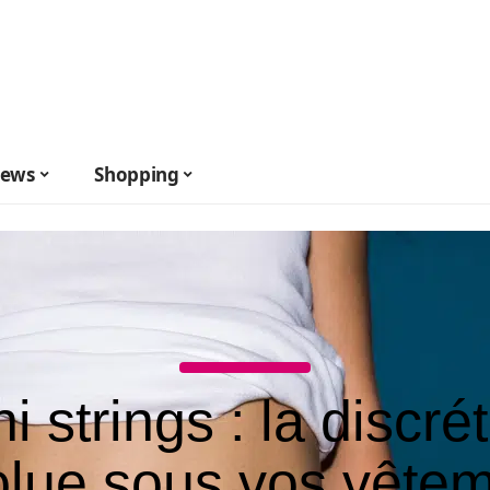
ews
Shopping
i strings : la discré
lue sous vos vête