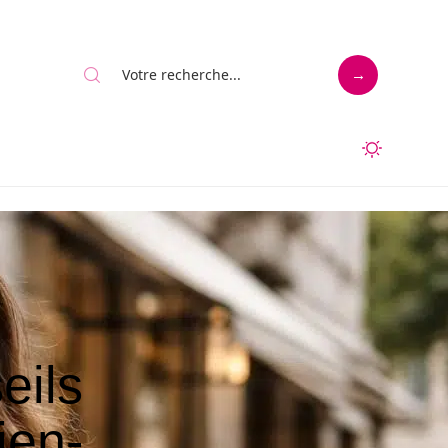
eils
ien-