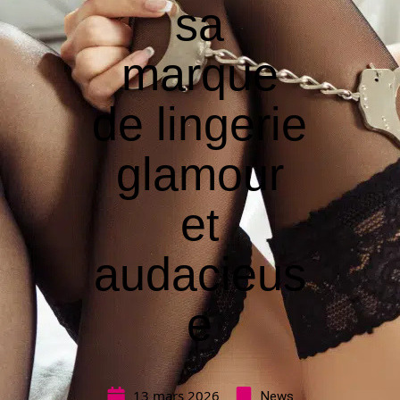
sa
marque
de lingerie
glamour
et
audacieus
e
13 mars 2026
News