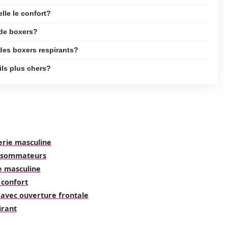
lle le confort?
 de boxers?
des boxers respirants?
ils plus chers?
gerie masculine
onsommateurs
ie masculine
 confort
 avec ouverture frontale
irant