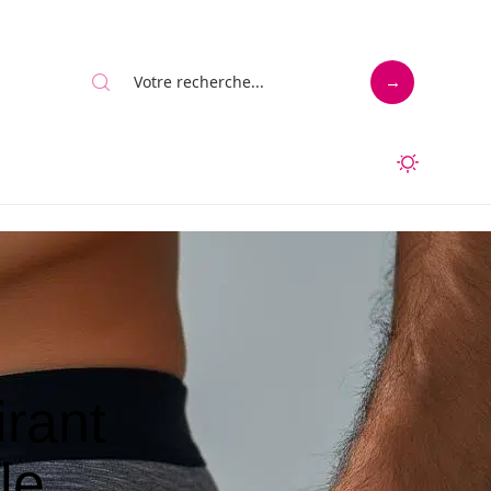
rant
le