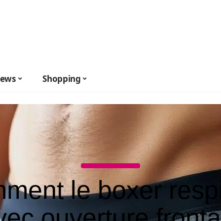
ews
Shopping
ment le boxer respi
vec ouverture fronta