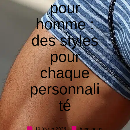
pour
homme :
des styles
pour
chaque
personnali
té
10 février 2026
Accessoires