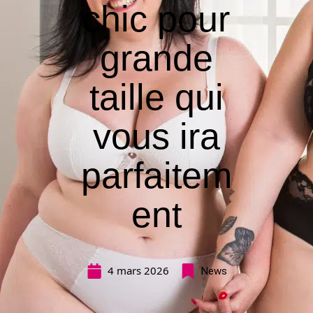
chic pour
grande
taille qui
vous ira
parfaitem
ent
4 mars 2026
News