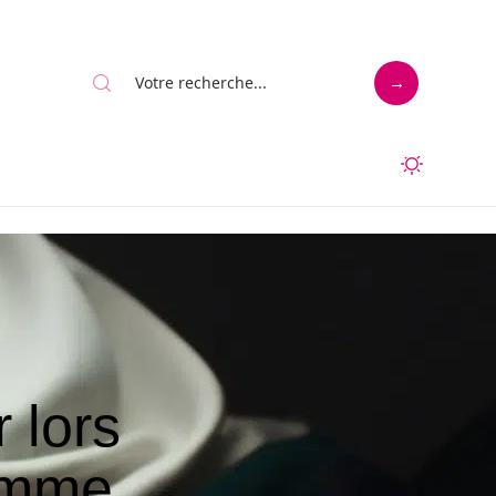
 lors
homme