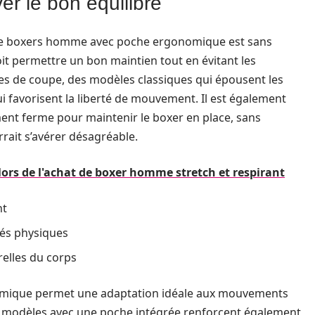
er le bon équilibre
t de boxers homme avec poche ergonomique est sans
oit permettre un bon maintien tout en évitant les
tyles de coupe, des modèles classiques qui épousent les
 favorisent la liberté de mouvement. Il est également
amment ferme pour maintenir le boxer en place, sans
ait s’avérer désagréable.
 lors de l'achat de boxer homme stretch et respirant
nt
tés physiques
elles du corps
omique permet une adaptation idéale aux mouvements
es modèles avec une poche intégrée renforcent également