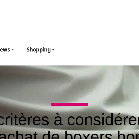
ews
Shopping
critères à considérer
’achat de boxers 