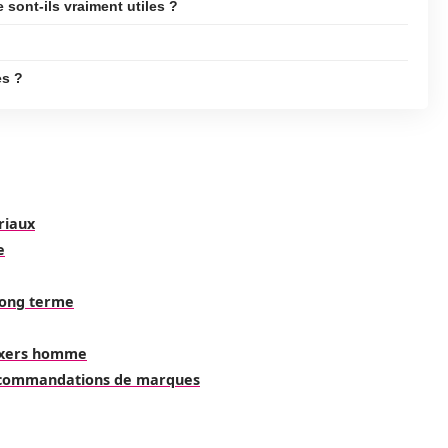
ont-ils vraiment utiles ?
es ?
riaux
e
 long terme
boxers homme
 recommandations de marques