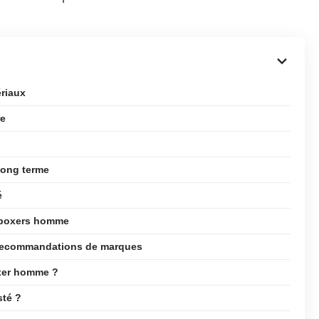
ériaux
re
 long terme
é
s boxers homme
et recommandations de marques
oxer homme ?
sté ?