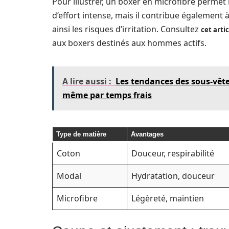
Pour illustrer, un boxer en microfibre permet 
d’effort intense, mais il contribue également 
ainsi les risques d’irritation. Consultez
cet artic
aux boxers destinés aux hommes actifs.
A lire aussi :
Les tendances des sous-vêt
même par temps frais
Type de matière
Avantages
Coton
Douceur, respirabilité
Modal
Hydratation, douceur
Microfibre
Légèreté, maintien